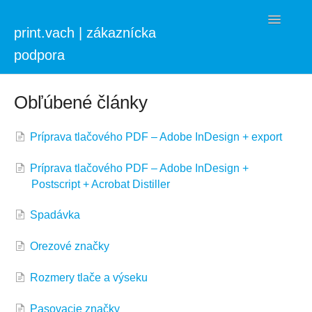
Toggle
print.vach | zákaznícka
Navigatio
podpora
Úvod
Obľúbené články
Tlač
Príprava tlačového PDF – Adobe InDesign + export
Výroba CD, DVD a Blu-ray
Príprava tlačového PDF – Adobe InDesign +
Postscript + Acrobat Distiller
O firme
Spadávka
Kontakt
Orezové značky
Rozmery tlače a výseku
Pasovacie značky